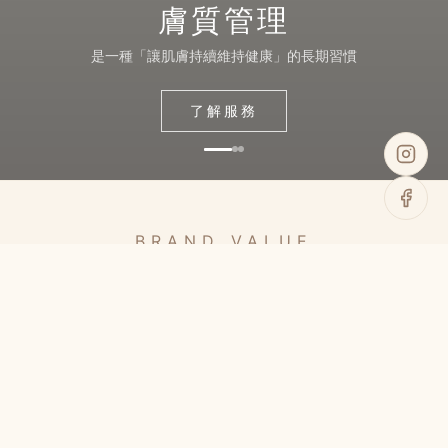
膚質管理
是一種「讓肌膚持續維持健康」的長期習慣
了解服務
BRAND VALUE
品牌核心
專業肌膚檢測
自助點課程機
精準掌握膚況，打造專屬保養方案
價格透明不推銷！自主選課更便利